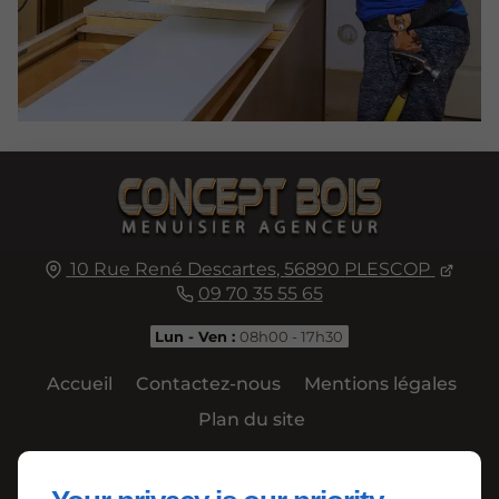
10 Rue René Descartes,
56890
PLESCOP
09 70 35 55 65
Lun - Ven :
08h00 - 17h30
Accueil
Contactez-nous
Mentions légales
Plan du site