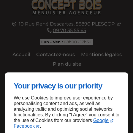
10 Rue René Descartes,
56890
PLESCOP
09 70 35 55 65
Lun - Ven :
08h00 - 17h30
Accueil
Contactez-nous
Mentions légales
Plan du site
Your privacy is our priority
We use Cookies to improve user experience by
Haut de page
personalising content and ads, as well as
analyzing traffic and optimizing social networks
functionalities. By clicking "I Agree" you consent to
the use of Cookies from our providers
Google
Facebook
.