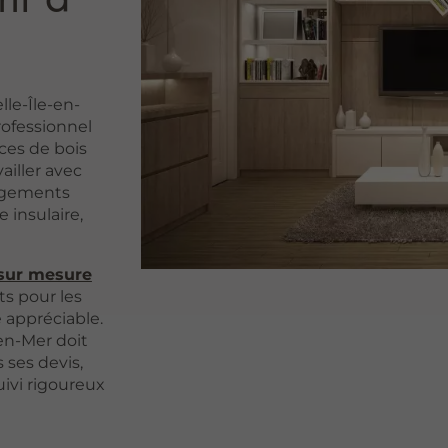
lle-Île-en-
rofessionnel
ces de bois
ailler avec
nagements
 insulaire,
 sur mesure
ts pour les
 appréciable.
en-Mer doit
 ses devis,
uivi rigoureux