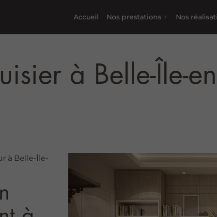
Accueil
Nos prestations
Nos réalisat
isier à Belle-Île-e
 à Belle-Île-
n
nt à