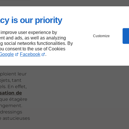
jets
cy is our priority
és
 improve user experience by
Customize
nt and ads, as well as analyzing
 à
ng social networks functionalities. By
you consent to the use of Cookies
Google
Facebook
.
ploient leur
jets, tant
ls. En effet,
isation de
aque étagère
rangement.
 dressings
e astucieuses