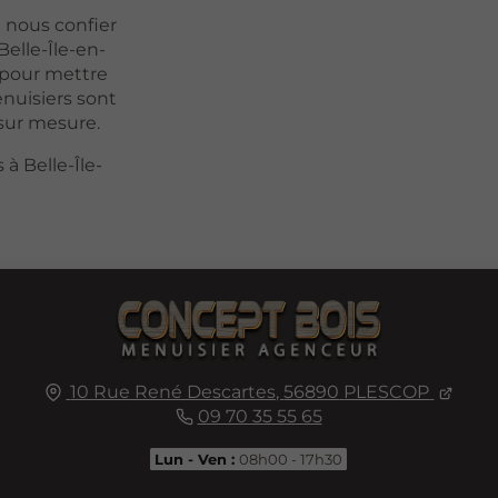
t nous confier
elle-Île-en-
s pour mettre
enuisiers sont
 sur mesure.
à Belle-Île-
10 Rue René Descartes,
56890
PLESCOP
09 70 35 55 65
Lun - Ven :
08h00 - 17h30